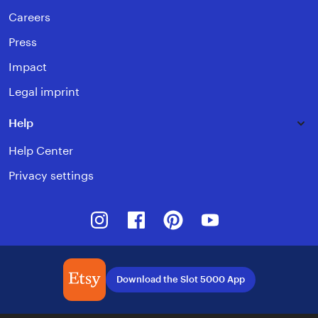
Careers
Press
Impact
Legal imprint
Help
Help Center
Privacy settings
Instagram
Facebook
Pinterest
Youtube
Download the Slot 5000 App