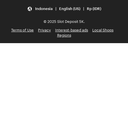
Indonesia | English (US) | Rp (IDR)
© 2025 Slot Deposit 5K.
Terms of Use
Privacy
Interest-based ads
Local Shops
Regions