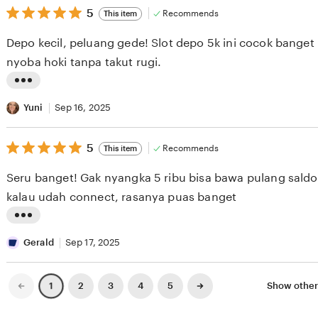
i
5
t
5
Recommends
This item
out
e
i
of
Depo kecil, peluang gede! Slot depo 5k ini cocok bange
5
w
n
stars
nyoba hoki tanpa takut rugi.
b
g
y
r
L
I
e
i
Yuni
Sep 16, 2025
s
v
s
a
i
5
t
5
Recommends
This item
out
l
e
i
of
Seru banget! Gak nyangka 5 ribu bisa bawa pulang sald
5
w
n
stars
kalau udah connect, rasanya puas banget
b
g
y
r
L
R
e
i
Gerald
Sep 17, 2025
e
v
s
n
i
t
Previous
Next
2
3
4
5
Show other
1
page
page
d
e
i