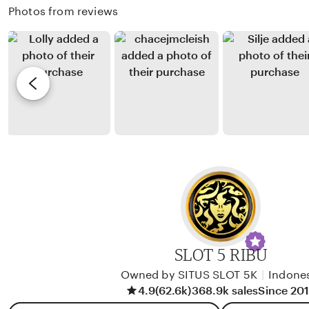
y
w
n
Photos from reviews
b
g
y
r
Y
e
u
v
n
i
i
e
w
b
y
G
e
r
a
SLOT 5 RIBU
l
Owned by SITUS SLOT 5K
|
Indone
d
4.9
(62.6k)
368.9k sales
Since 20