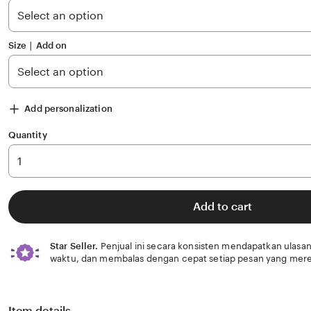
stars
Size ∣ Add on
Add personalization
Quantity
Add to cart
Star Seller.
Penjual ini secara konsisten mendapatkan ulasan
waktu, dan membalas dengan cepat setiap pesan yang mere
Item details