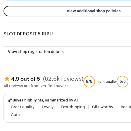
View additional shop policies
SLOT DEPOSIT 5 RIBU
View shop registration details
(62.6k reviews)
4.9 out of 5
5/5
5/5
Item quality
All reviews are from verified buyers
Buyer highlights, summarized by AI
Great quality
Lovely
Fast shipping
Gift-worthy
Beaut
Cute