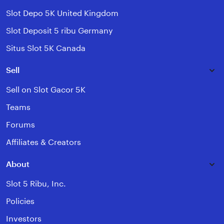
Slot Depo 5K United Kingdom
Slot Deposit 5 ribu Germany
Situs Slot 5K Canada
Sell
Sell on Slot Gacor 5K
Teams
Forums
Affiliates & Creators
About
Slot 5 Ribu, Inc.
Policies
Investors