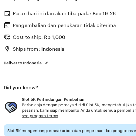
Pesan hari ini dan akan tiba pada:
Sep 19-26
Pengembalian dan penukaran tidak diterima
Cost to ship:
Rp
1,000
Ships from:
Indonesia
Deliver to Indonesia
Did you know?
Slot 5K Perlindungan Pembelian
Berbelanja dengan percaya diri di Slot 5K, mengetahui jika t
pesanan, kami siap membantu Anda untuk semua pembelia
see program terms
Slot 5K mengimbangi emisi karbon dari pengiriman dan pengemasan